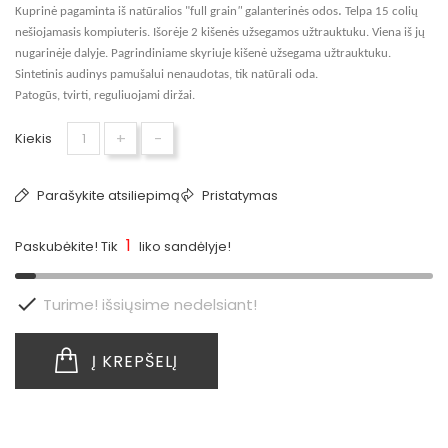
.
Kuprinė pagaminta iš natūralios "full grain
"
galanterinės odos
Telpa 15 colių
nešiojamasis kompiuteris. Išorėje 2 kišenės užsegamos užtrauktuku. Viena iš jų
nugarinėje dalyje. Pagrindiniame skyriuje kišenė užsegama užtrauktuku.
Sintetinis audinys pamušalui nenaudotas, tik natūrali oda.
Patogūs, tvirti, reguliuojami diržai.
+
-
Kiekis
Parašykite atsiliepimą
Pristatymas
1
Paskubėkite! Tik
liko sandėlyje!

Turime! išsiųsime nedelsiant!
Į KREPŠELĮ