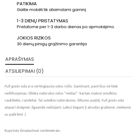
PATIKIMA
Galite mokėti tik atsiimdami gaminį.
1-3 DIENŲ PRISTATYMAS
Pristatome per 1-3 darbo dienas po apmokėjimo.
JOKIOS RIZIKOS
30 dienų pinigų grąžinimo garantija
APRAŠYMAS
ATSILIEPIMAI (0)
Full grain
oda yra vertingiausia odos rūšis. Gaminant, paviršius nė kiek
nešlifuojamas, išlieka natūralus odos "veidas"- kartais matosi smulkios
raukšlelės, randeliai. Tai suteikia natūralumo, šiltumo pojūtį.
Full grain
oda
atspari drėgmei, ilgaamžė nešiojant. Laikui bėgant ji atrodys gražesnė, mielesnė,
su patirtimi :)
Kuprinės išmatavimai centimetrais: