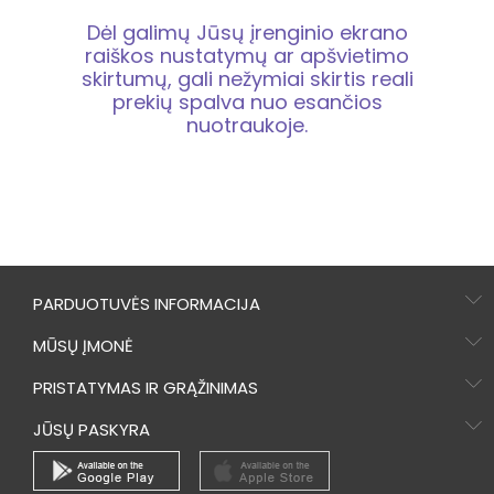
Dėl galimų Jūsų įrenginio ekrano
raiškos nustatymų ar apšvietimo
skirtumų, gali nežymiai skirtis reali
prekių spalva nuo esančios
nuotraukoje.
PARDUOTUVĖS INFORMACIJA
MŪSŲ ĮMONĖ
PRISTATYMAS IR GRĄŽINIMAS
JŪSŲ PASKYRA