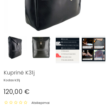
Kuprinė K31j
Kodas
k31j
120,00 €
Atsiliepimai